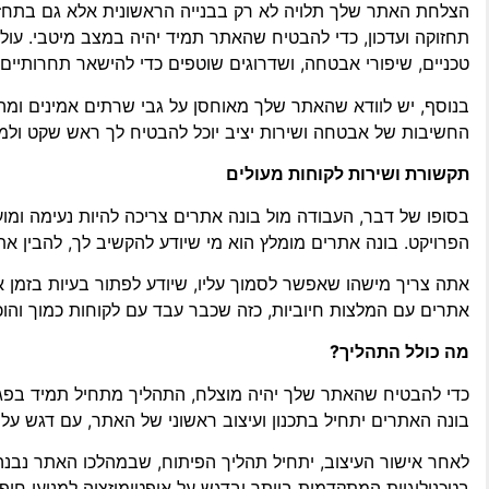
הצלחת האתר שלך תלויה לא רק בבנייה הראשונית אלא גם בתחזו
תחזוקה ועדכון, כדי להבטיח שהאתר תמיד יהיה במצב מיטבי. עולם
טכניים, שיפורי אבטחה, ושדרוגים שוטפים כדי להישאר תחרותיים.
בנוסף, יש לוודא שהאתר שלך מאוחסן על גבי שרתים אמינים ומהי
החשיבות של אבטחה ושירות יציב יוכל להבטיח לך ראש שקט ולמנ
תקשורת ושירות לקוחות מעולים
בסופו של דבר, העבודה מול בונה אתרים צריכה להיות נעימה ומו
הפרויקט. בונה אתרים מומלץ הוא מי שיודע להקשיב לך, להבין א
אתה צריך מישהו שאפשר לסמוך עליו, שיודע לפתור בעיות בזמן 
אתרים עם המלצות חיוביות, כזה שכבר עבד עם לקוחות כמוך והוכ
מה כולל התהליך?
כדי להבטיח שהאתר שלך יהיה מוצלח, התהליך מתחיל תמיד בפגי
בונה האתרים יתחיל בתכנון ועיצוב ראשוני של האתר, עם דגש על
לאחר אישור העיצוב, יתחיל תהליך הפיתוח, שבמהלכו האתר נבנה
בטכנולוגיות המתקדמות ביותר ובדגש על אופטימיזציה למנועי חי