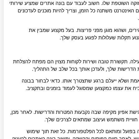
קה השוטפת שלו. חשוב לעבוד עם בונה אתרים שמציע שירותי
 האינטרנט משתנה כל הזמן, וצריך להיות מוכנים לעדכונים
רים, ושהוא מוגן מפני פריצות. בעל מקצוע שמבין את
וע תקלות שעלולות לפגוע בעסק שלך.
עילה. תקשורת טובה ושירות לקוחות מצוין הם מפתח להצלחת
ת הדרישות שלך, ולעדכן אותך בכל שלב של התהליך.
אמת ושלא ייעלם ברגע שתצטרך אותו. כדאי לבחור בבונה
יח את עצמו כמקצוען שמסוגל לעמוד בזמנים ובתקציב.
שת אפיון מקיפה שבה נקבעות המטרות והדרישות. לאחר מכן,
 חוויית משתמש ועיצוב שמתאים לצרכים שלך.
 בפועל ומותאם לכל הפלטפורמות. כל זאת תוך שימוש
פוש. לאחר סיום הפיתוח וההשקה, ימשיך בונה האתרים להעניק