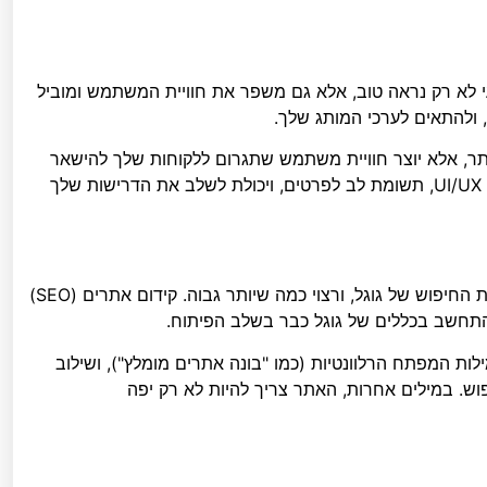
עי לא רק נראה טוב, אלא גם משפר את חוויית המשתמש ומוביל
, ולהתאים לערכי המותג שלך.
תר, אלא יוצר חוויית משתמש שתגרום ללקוחות שלך להישאר
יותר זמן באתר, לבצע פעולות, ולחזור שוב. זה דורש הבנה בעיצוב UI/UX, תשומת לב לפרטים, ויכולת לשלב את הדרישות שלך
בניית אתר היא רק הצעד הראשון. האתר צריך גם להופיע בתוצאות החיפוש של גוגל, ורצוי כמה שיותר גבוה. קידום אתרים (SEO)
להתחשב בכללים של גוגל כבר בשלב הפיתוח.
ות המפתח הרלוונטיות (כמו "בונה אתרים מומלץ"), ושילוב
פוש. במילים אחרות, האתר צריך להיות לא רק יפה