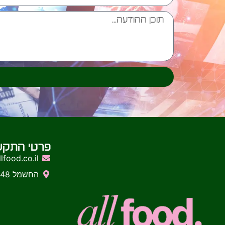
פרטי התקש
lfood.co.il
החשמל 48, חיפה